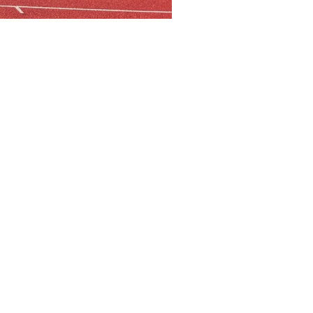
ink, Tamara van Dasselaar, Wilco Huppelschoten én
r klimaat en een duurzamere toekomst.