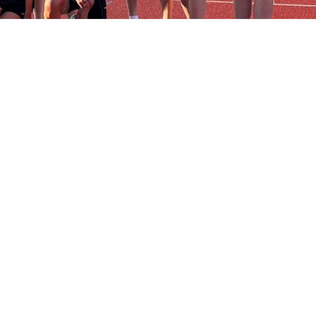
rank Stahl, Juliana Kleba Rizental, Karlijn Verwers, Leon Hietbr
ging tijdens de
Klimaatmarathon
.
tsen zij richting de finish om aandacht te vragen voor een bete