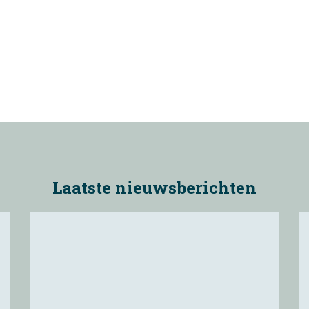
en. Met jouw donatie steun je
Trees for All
, een organisatie die bo
omen voor klimaat, biodiversiteit en leefbaarheid.
siteit en een groenere wereld voor toekomstige generaties.
D
Laatste nieuwsberichten