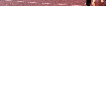
𝗦a𝗩e the 𝗣lanet
20
JUN
2026
Vandaag zetten onze collega's Anna den Besten, F
oud-collega Jennifer Maier zich letterlijk in bewe
Onder de teamnaam 𝗦a𝗩e the 𝗣lanet lopen en fie