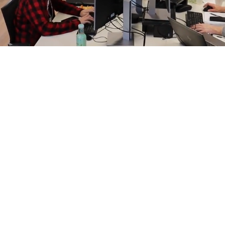
Wij zijn altijd op zoek naar
talent!
Bij SVP werkt een team van gemotiveerde professionals;
van net afgestudeerd tot heel ervaren en van architect tot
stedenbouwkundige. En van over de hele wereld. Maar