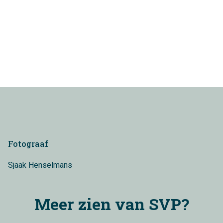
Slide 2 of 4.
flexwoningen flexwonen modulair circulair karmijn
acta jongerenhuisvesting mini-appartementen
Fotograaf
Sjaak Henselmans
Meer zien van SVP?